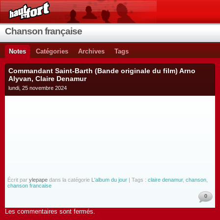
Chanson française
Notes
Catégories
Archives
Tags
Commandant Saint-Barth (Bande originale du film) Arno
Alyvan, Claire Denamur
lundi, 25 novembre 2024
Écrit par
ylepape
dans la catégorie
L'album du jour
| Tags :
claire denamur
,
chanson
,
chanson francaise
0
Les commentaires sont fermés.