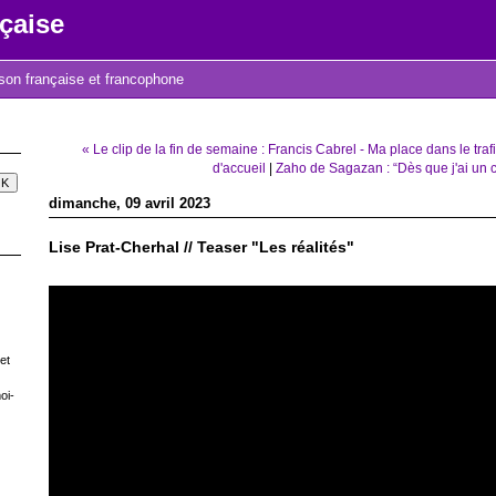
çaise
nson française et francophone
« Le clip de la fin de semaine : Francis Cabrel - Ma place dans le traf
d'accueil
|
Zaho de Sagazan : “Dès que j'ai un c
dimanche, 09 avril 2023
Lise Prat-Cherhal // Teaser "Les réalités"
et
oi-