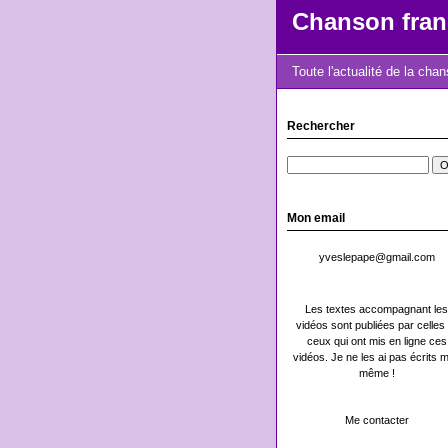
Chanson fran
Toute l'actualité de la cha
Rechercher
Mon email
yveslepape@gmail.com
Les textes accompagnant les
vidéos sont publiées par celles 
ceux qui ont mis en ligne ces
vidéos. Je ne les ai pas écrits m
même !
Me contacter