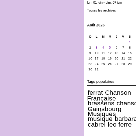
lun. 01 juin - dim. 07 juin
Toutes les archives
Août 2026
D
L
M
M
J
V
S
1
2
3
4
5
6
7
8
9
10
11
12
13
14
15
16
17
18
19
20
21
22
23
24
25
26
27
28
29
30
31
Tags populaires
ferrat
Chanson
Française
brassens
chans
Gainsbourg
Musiques
musique
barbar
cabrel
leo ferre