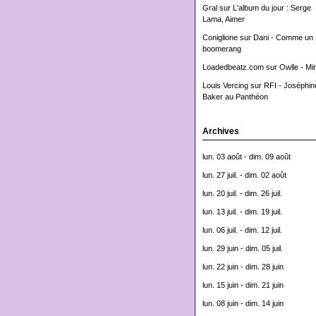
Gral
sur
L'album du jour : Serge
Lama, Aimer
Coniglione
sur
Dani - Comme un
boomerang
Loadedbeatz.com
sur
Owlle - Mi
Louis Vercing
sur
RFI - Joséphin
Baker au Panthéon
Archives
lun. 03 août - dim. 09 août
lun. 27 juil. - dim. 02 août
lun. 20 juil. - dim. 26 juil.
lun. 13 juil. - dim. 19 juil.
lun. 06 juil. - dim. 12 juil.
lun. 29 juin - dim. 05 juil.
lun. 22 juin - dim. 28 juin
lun. 15 juin - dim. 21 juin
lun. 08 juin - dim. 14 juin