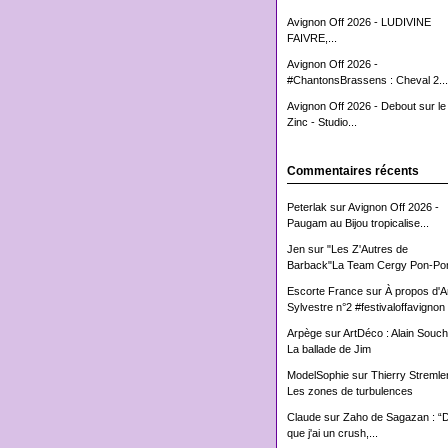
Avignon Off 2026 - LUDIVINE
FAIVRE,...
Avignon Off 2026 -
#ChantonsBrassens : Cheval 2...
Avignon Off 2026 - Debout sur le
Zinc - Studio...
Commentaires récents
Peterlak
sur
Avignon Off 2026 -
Paugam au Bijou tropicalise...
Jen
sur
"Les Z'Autres de
Barback"La Team Cergy Pon-Pon
Escorte France
sur
À propos d'
Sylvestre n°2 #festivaloffavignon
Arpège
sur
ArtDéco : Alain Souch
La ballade de Jim
ModelSophie
sur
Thierry Stremler
Les zones de turbulences
Claude
sur
Zaho de Sagazan : “
que j'ai un crush,...