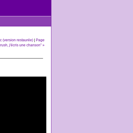
ic (version restaurée)
|
Page
rush, j'écris une chanson” »