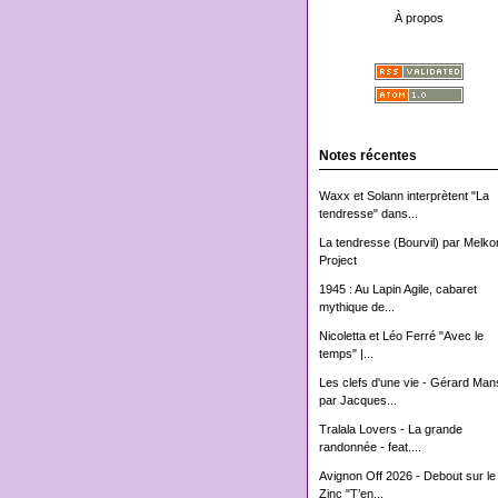
À propos
Notes récentes
Waxx et Solann interprètent "La
tendresse" dans...
La tendresse (Bourvil) par Melko
Project
1945 : Au Lapin Agile, cabaret
mythique de...
Nicoletta et Léo Ferré "Avec le
temps" |...
Les clefs d'une vie - Gérard Man
par Jacques...
Tralala Lovers - La grande
randonnée - feat....
Avignon Off 2026 - Debout sur le
Zinc "T’en...