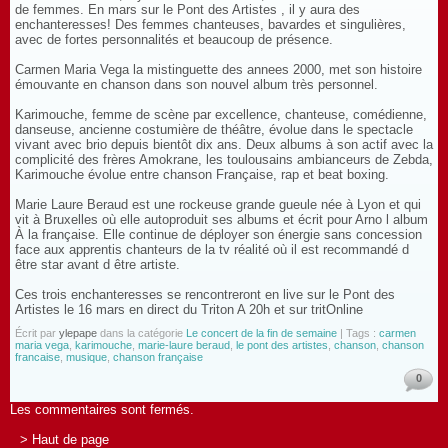
de femmes. En mars sur le Pont des Artistes , il y aura des
enchanteresses! Des femmes chanteuses, bavardes et singulières,
avec de fortes personnalités et beaucoup de présence.
Carmen Maria Vega la mistinguette des annees 2000, met son histoire
émouvante en chanson dans son nouvel album très personnel.
Karimouche, femme de scène par excellence, chanteuse, comédienne,
danseuse, ancienne costumière de théâtre, évolue dans le spectacle
vivant avec brio depuis bientôt dix ans. Deux albums à son actif avec la
complicité des frères Amokrane, les toulousains ambianceurs de Zebda,
Karimouche évolue entre chanson Française, rap et beat boxing.
Marie Laure Beraud est une rockeuse grande gueule née à Lyon et qui
vit à Bruxelles où elle autoproduit ses albums et écrit pour Arno l album
À la française. Elle continue de déployer son énergie sans concession
face aux apprentis chanteurs de la tv réalité où il est recommandé d
être star avant d être artiste.
Ces trois enchanteresses se rencontreront en live sur le Pont des
Artistes le 16 mars en direct du Triton A 20h et sur tritOnline
Écrit par
ylepape
dans la catégorie
Le concert de la fin de semaine
| Tags :
carmen
maria vega
,
karimouche
,
marie-laure beraud
,
le pont des artistes
,
chanson
,
chanson
francaise
,
musique
,
chanson française
0
Les commentaires sont fermés.
> Haut de page